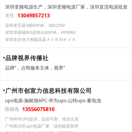
深圳变频电源生产，深圳变频电源厂家，深圳直流电源批发
13049857213
关生
深圳变压器3相60KVA，380220V
深圳华源瑞科3进单出60KVA，HY9060
深圳全自动３相稳压器ＡＶＲ30ＫＶＡ
品牌视界传播社
品牌”，点明服务主体，视界”
广州市创宣力信息科技有限公司
ups电源-施耐德APC-华为ups-山特ups-蓄电池
13556075810
陈丽燕
广州科华UPS提供，品质可靠，性价比高
广州南沙区ups电源厂家，绿色能源管理